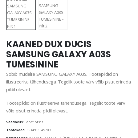
KAANED DUX DUCIS
SAMSUNG GALAXY A03S
TUMESININE
Sobib mudelile SAMSUNG GALAXY A03S. Tootepildid on
illustreeriva tähendusega. Tegelik toote värv võib pisut erineda
pildil olevast.
Tootepildid on illustreeriva tähendusega. Tegelik toote värv
võib pisut erineda pildil olevast.
Saadavus:
Laost otsas
Tootekood:
6934913049709
Kategooriad:
KAANED
,
KAANED JA ÜMBRISED
,
NUTISEADME TARVIKUD