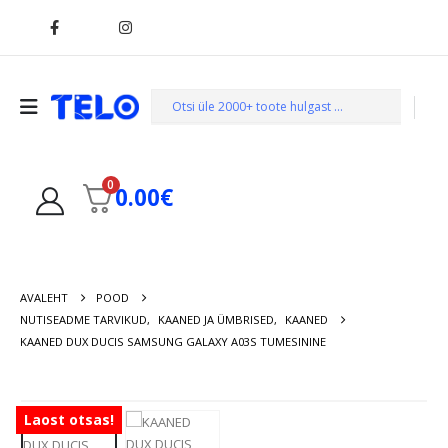
0
0.00
€
AVALEHT
POOD
NUTISEADME TARVIKUD
,
KAANED JA ÜMBRISED
,
KAANED
KAANED DUX DUCIS SAMSUNG GALAXY A03S TUMESININE
Laost otsas!