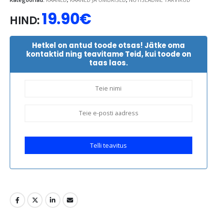
19.90
€
HIND:
Hetkel on antud toode otsas! Jätke oma
kontaktid ning teavitame Teid, kui toode on
taas laos.
Telli teavitus