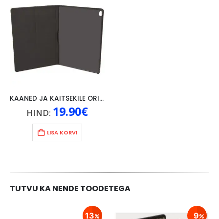
KAANED JA KAITSEKILE ORIGINAAL LENOVO P10, MUST
19.90
€
HIND:
LISA KORVI
TUTVU KA NENDE TOODETEGA
13
9