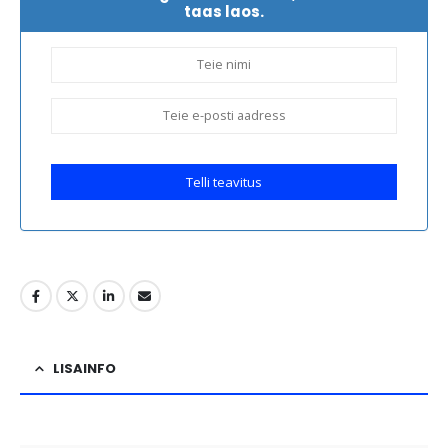
taas laos.
Telli teavitus
LISAINFO