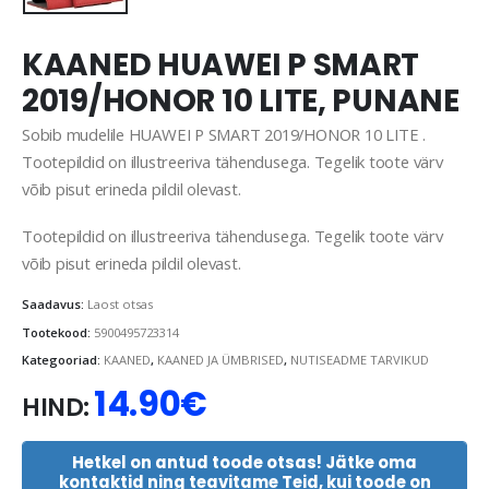
KAANED HUAWEI P SMART
2019/HONOR 10 LITE, PUNANE
Sobib mudelile HUAWEI P SMART 2019/HONOR 10 LITE .
Tootepildid on illustreeriva tähendusega. Tegelik toote värv
võib pisut erineda pildil olevast.
Tootepildid on illustreeriva tähendusega. Tegelik toote värv
võib pisut erineda pildil olevast.
Saadavus:
Laost otsas
Tootekood:
5900495723314
Kategooriad:
KAANED
,
KAANED JA ÜMBRISED
,
NUTISEADME TARVIKUD
14.90
€
HIND:
Hetkel on antud toode otsas! Jätke oma
kontaktid ning teavitame Teid, kui toode on