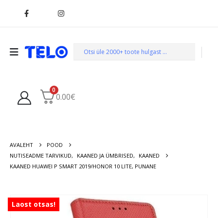
0
0.00
€
AVALEHT
POOD
NUTISEADME TARVIKUD
,
KAANED JA ÜMBRISED
,
KAANED
KAANED HUAWEI P SMART 2019/HONOR 10 LITE, PUNANE
Laost otsas!