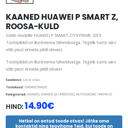
KAANED HUAWEI P SMART Z,
ROOSA-KULD
Sobib mudelile HUAWEI P SMART Z/Y9 PRIME 2019 .
Tootepildid on illustreeriva tähendusega. Tegelik toote värv
võib pisut erineda pildil olevast.
Tootepildid on illustreeriva tähendusega. Tegelik toote värv
võib pisut erineda pildil olevast.
Saadavus:
Laost otsas
Tootekood:
5900495786630
Kategooriad:
KAANED
,
KAANED JA ÜMBRISED
,
NUTISEADME TARVIKUD
14.90
€
HIND:
Hetkel on antud toode otsas! Jätke oma
kontaktid ning teavitame Teid, kui toode on