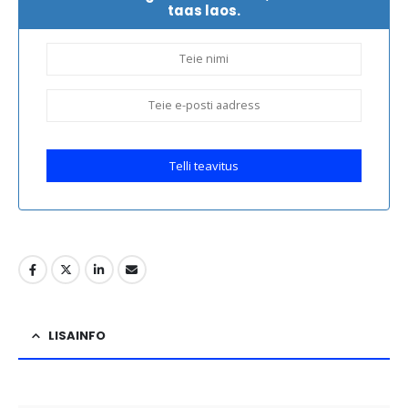
taas laos.
Telli teavitus
LISAINFO