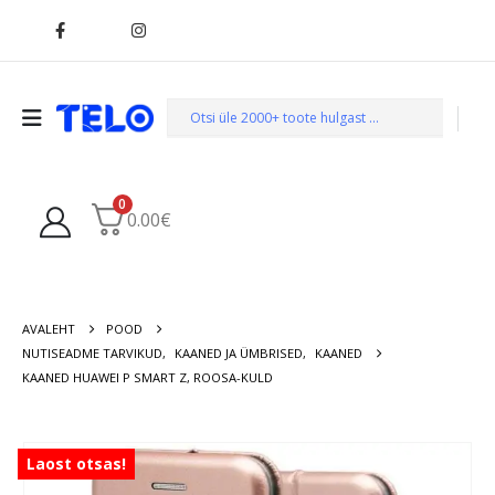
0
0.00
€
AVALEHT
POOD
NUTISEADME TARVIKUD
,
KAANED JA ÜMBRISED
,
KAANED
KAANED HUAWEI P SMART Z, ROOSA-KULD
Laost otsas!