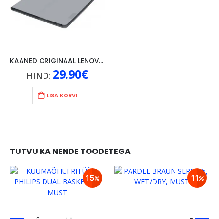
KAANED ORIGINAAL LENOVO TAB 4 10″, HALL
29.90
€
HIND:
LISA KORVI
TUTVU KA NENDE TOODETEGA
15
11