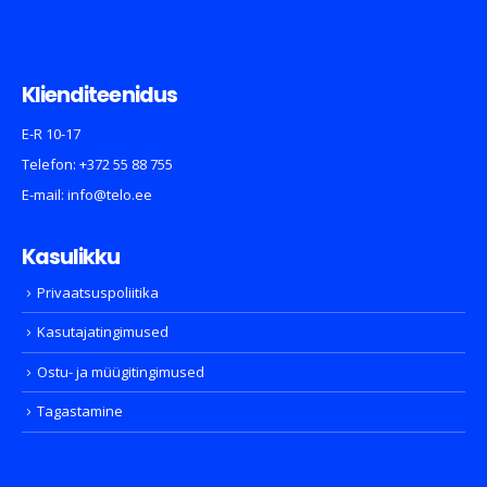
Klienditeenidus
E-R 10-17
Telefon:
+372 55 88 755
E-mail:
info@telo.ee
Kasulikku
Privaatsuspoliitika
Kasutajatingimused
Ostu- ja müügitingimused
Tagastamine