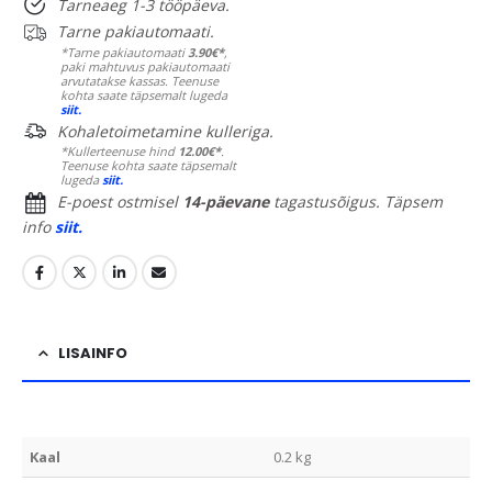
Tarneaeg 1-3 tööpäeva.
Tarne pakiautomaati.
*Tarne pakiautomaati
3.90€*
,
paki mahtuvus pakiautomaati
arvutatakse kassas. Teenuse
kohta saate täpsemalt lugeda
siit.
Kohaletoimetamine kulleriga.
*Kullerteenuse hind
12.00€*
.
Teenuse kohta saate täpsemalt
lugeda
siit.
E-poest ostmisel
14-päevane
tagastusõigus. Täpsem
info
siit.
LISAINFO
Kaal
0.2 kg