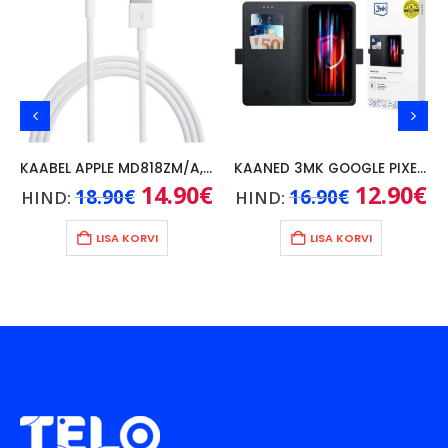
KAABEL APPLE MD818ZM/A, 1M
KAANED 3MK GOOGLE PIXEL 9A, MUST
Praegune
Algne
14.90
€
Praegune
Algne
12.90
€
Pr
18.90
€
16.90
€
HIND:
HIND:
hind
hind
hind
hind
hi
on:
oli:
on:
oli:
on
17.90€.
18.90€.
14.90€.
16.90€.
12
LISA KORVI
LISA KORVI