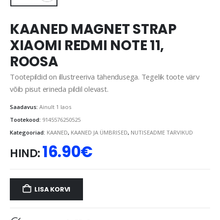
KAANED MAGNET STRAP
XIAOMI REDMI NOTE 11,
ROOSA
Tootepildid on illustreeriva tähendusega. Tegelik toote värv
võib pisut erineda pildil olevast.
Saadavus:
Ainult 1 laos
Tootekood:
9145576250525
Kategooriad:
KAANED
,
KAANED JA ÜMBRISED
,
NUTISEADME TARVIKUD
16.90
€
HIND:
LISA KORVI