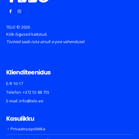
TELO © 2026
Kõik õigused kaitstud.
Tooteid saab osta ainult e-poe vahendusel.
Klienditeenidus
E-R 10-17
Telefon:
+372 55 88 755
E-mail:
info@telo.ee
Kasulikku
Privaatsuspoliitika