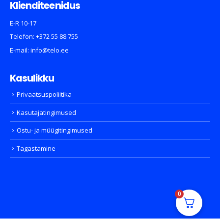
Klienditeenidus
E-R 10-17
Telefon:
+372 55 88 755
E-mail:
info@telo.ee
Kasulikku
Privaatsuspoliitika
Kasutajatingimused
Ostu- ja müügitingimused
Tagastamine
0