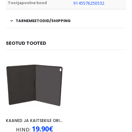
Tootjapoolne kood
9145576250532
TARNEMEETODID/SHIPPING
SEOTUD TOOTED
KAANED JA KAITSEKILE ORIGINAAL LENOVO P10, MUST
19.90
€
HIND: