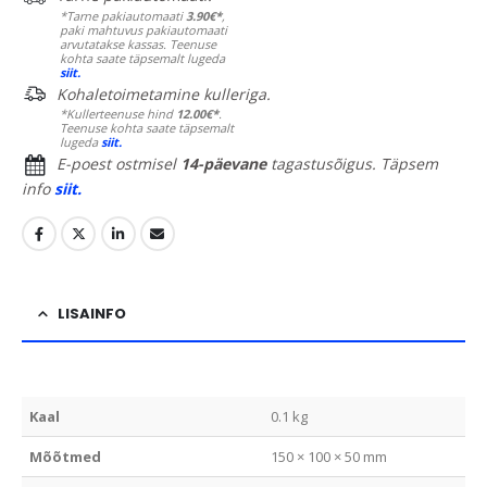
*Tarne pakiautomaati
3.90€*
,
paki mahtuvus pakiautomaati
arvutatakse kassas. Teenuse
kohta saate täpsemalt lugeda
siit.
Kohaletoimetamine kulleriga.
*Kullerteenuse hind
12.00€*
.
Teenuse kohta saate täpsemalt
lugeda
siit.
E-poest ostmisel
14-päevane
tagastusõigus. Täpsem
info
siit.
LISAINFO
Kaal
0.1 kg
Mõõtmed
150 × 100 × 50 mm