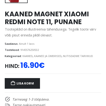
KAANED MAGNET XIAOMI
REDMI NOTE 11, PUNANE
Tootepildid on illustreeriva tähendusega. Tegelik toote värv
võib pisut erineda pildil olevast.
Saadavus:
Ainult 1 laos
Tootekood:
9145576250532
Kategooriad:
KAANED
,
KAANED JA ÜMBRISED
,
NUTISEADME TARVIKUD
16.90
€
HIND:
LISA KORVI
Tarneaeg 1-3 tööpäeva.
Tarne pakiautomaati.