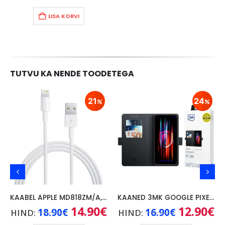
LISA KORVI
TUTVU KA NENDE TOODETEGA
21
24
KAABEL APPLE MD818ZM/A, 1M
KAANED 3MK GOOGLE PIXEL 9A, MUST
Praegune
Algne
14.90
€
Praegune
Algne
12.90
€
Pr
18.90
€
16.90
€
HIND:
HIND:
hind
hind
hind
hind
hi