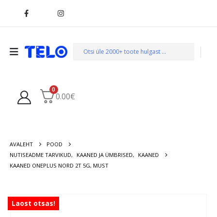
0
0.00
€
AVALEHT
POOD
NUTISEADME TARVIKUD
,
KAANED JA ÜMBRISED
,
KAANED
KAANED ONEPLUS NORD 2T 5G, MUST
Laost otsas!