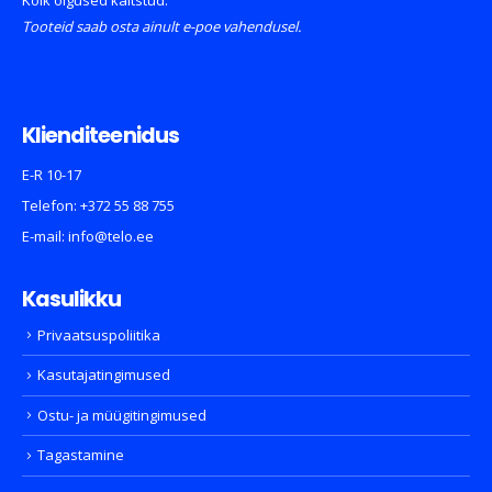
Tooteid saab osta ainult e-poe vahendusel.
Klienditeenidus
E-R 10-17
Telefon:
+372 55 88 755
E-mail:
info@telo.ee
Kasulikku
Privaatsuspoliitika
Kasutajatingimused
Ostu- ja müügitingimused
Tagastamine