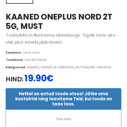
KAANED ONEPLUS NORD 2T
5G, MUST
Tootepildid on illustreeriva tähendusega. Tegelik toote värv
võib pisut erineda pildil olevast.
Saadavus:
Laost otsas
Tootekood:
4251947538255
Kategooriad:
KAANED
,
KAANED JA ÜMBRISED
,
NUTISEADME TARVIKUD
19.90
€
HIND:
Hetkel on antud toode otsas! Jätke oma
kontaktid ning teavitame Teid, kui toode on
taas laos.