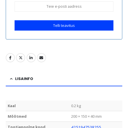
Telli teavitus
LISAINFO
Kaal
0.2 kg
Mõõtmed
200 × 150 × 40 mm
Tootjapoolne kood
4251947538255