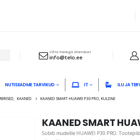
Võta meiega ühendust
info@telo.ee
NUTISEADME TARVIKUD
IT
ILU JA TER
MBRISED
,
KAANED
KAANED SMART HUAWEI P30 PRO, KULDNE
KAANED SMART HUAW
Sobib mudelile HUAWEI P30 PRO. Tootepildi