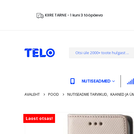
KIIRE TARNE - 1 kuni 3 tööpäeva
NUTISEADMED
AVALEHT
POOD
NUTISEADME TARVIKUD
,
KAANED JA Ü
Laost otsas!