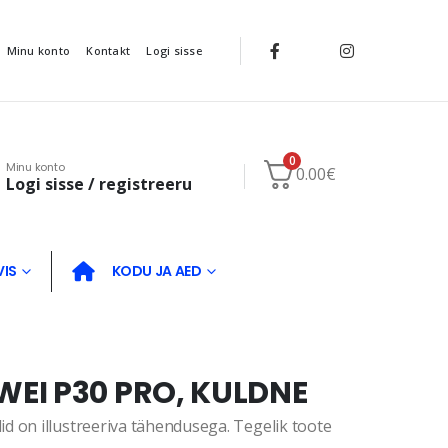
Minu konto
Kontakt
Logi sisse
0
Minu konto
0.00
€
Logi sisse / registreeru
VIS
KODU JA AED
EI P30 PRO, KULDNE
d on illustreeriva tähendusega. Tegelik toote