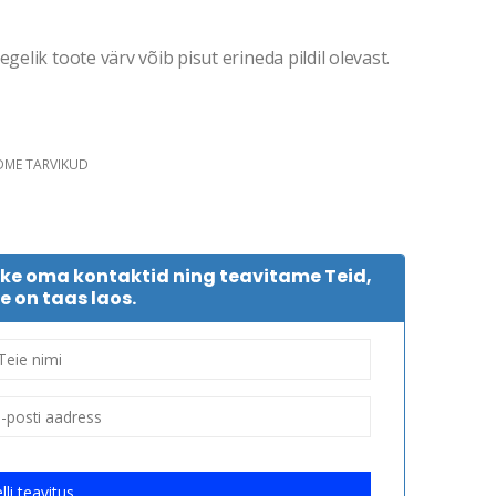
gelik toote värv võib pisut erineda pildil olevast.
DME TARVIKUD
tke oma kontaktid ning teavitame Teid,
e on taas laos.
lli teavitus