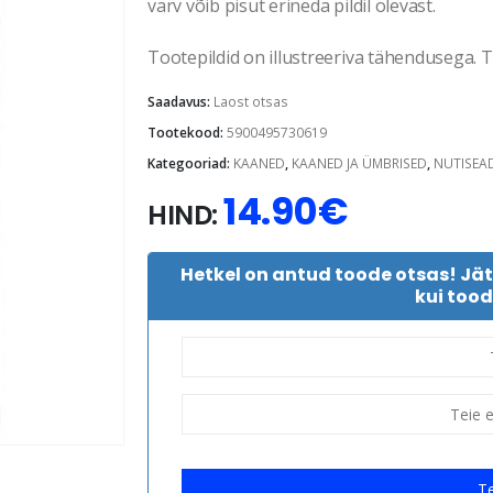
värv võib pisut erineda pildil olevast.
Tootepildid on illustreeriva tähendusega. Te
Saadavus:
Laost otsas
Tootekood:
5900495730619
Kategooriad:
KAANED
,
KAANED JA ÜMBRISED
,
NUTISEA
14.90
€
HIND:
Hetkel on antud toode otsas! Jä
kui tood
Te