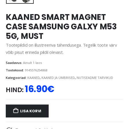
KAANED SMART MAGNET
CASE SAMSUNG GALXY M53
5G, MUST
Tootepildid on illustreeriva tähendusega. Tegelik toote värv
võib pisut erineda pildil olevast.
Saadavus:
Ainult 1 laos
Tootekood:
9145576254868
Kategooriad:
KAANED
,
KAANED JA ÜMBRISED
,
NUTISEADME TARVIKUD
16.90
€
HIND:
LISA KORVI