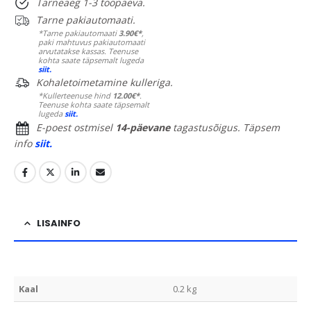
Tarneaeg 1-3 tööpäeva.
Tarne pakiautomaati.
*Tarne pakiautomaati
3.90€*
,
paki mahtuvus pakiautomaati
arvutatakse kassas. Teenuse
kohta saate täpsemalt lugeda
siit.
Kohaletoimetamine kulleriga.
*Kullerteenuse hind
12.00€*
.
Teenuse kohta saate täpsemalt
lugeda
siit.
E-poest ostmisel
14-päevane
tagastusõigus. Täpsem
info
siit.
LISAINFO
Kaal
0.2 kg