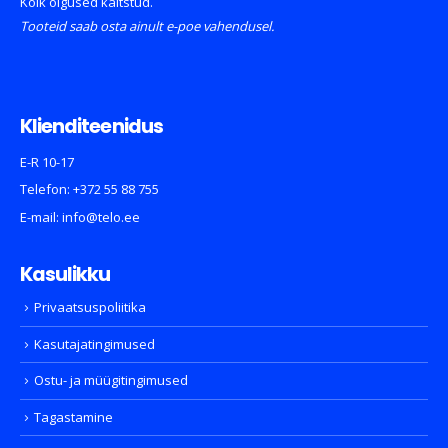
Kõik õigused kaitstud.
Tooteid saab osta ainult e-poe vahendusel.
Klienditeenidus
E-R 10-17
Telefon:
+372 55 88 755
E-mail:
info@telo.ee
Kasulikku
Privaatsuspoliitika
Kasutajatingimused
Ostu- ja müügitingimused
Tagastamine