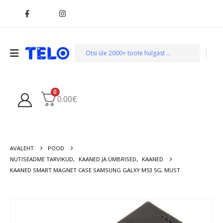
0
0.00
€
AVALEHT
POOD
NUTISEADME TARVIKUD
,
KAANED JA ÜMBRISED
,
KAANED
KAANED SMART MAGNET CASE SAMSUNG GALXY M53 5G, MUST