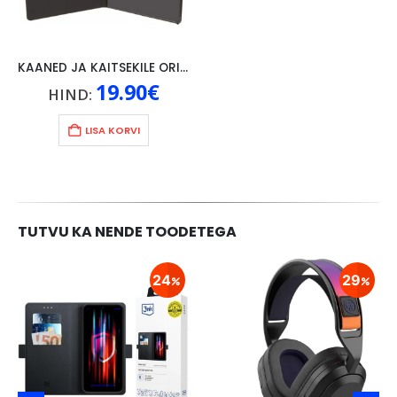
KAANED JA KAITSEKILE ORIGINAAL LENOVO P10, MUST
19.90
€
HIND:
LISA KORVI
TUTVU KA NENDE TOODETEGA
24
29