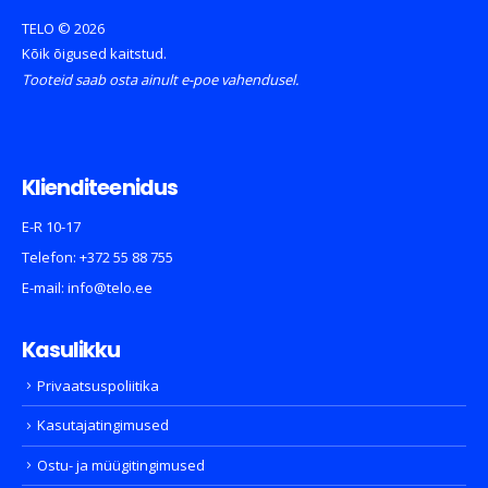
TELO © 2026
Kõik õigused kaitstud.
Tooteid saab osta ainult e-poe vahendusel.
Klienditeenidus
E-R 10-17
Telefon:
+372 55 88 755
E-mail:
info@telo.ee
Kasulikku
Privaatsuspoliitika
Kasutajatingimused
Ostu- ja müügitingimused