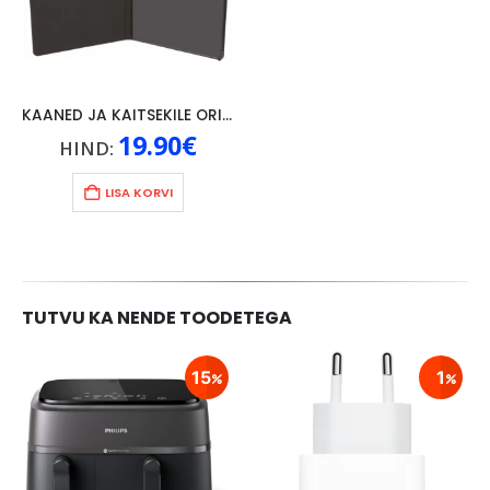
KAANED JA KAITSEKILE ORIGINAAL LENOVO P10, MUST
19.90
€
HIND:
LISA KORVI
TUTVU KA NENDE TOODETEGA
15
1