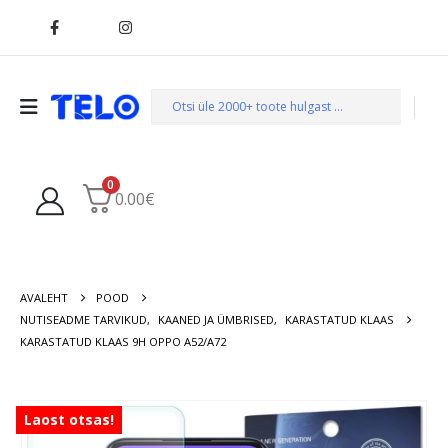
0
0.00
€
AVALEHT
POOD
NUTISEADME TARVIKUD
,
KAANED JA ÜMBRISED
,
KARASTATUD KLAAS
KARASTATUD KLAAS 9H OPPO A52/A72
Laost otsas!