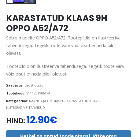
KARASTATUD KLAAS 9H
OPPO A52/A72
Sobib mudelile OPPO A52/A72. Tootepildid on illustreeriva
tähendusega. Tegelik toote värv võib pisut erineda pildil
olevast.
Tootepildid on illustreeriva tähendusega. Tegelik toote värv
võib pisut erineda pildil olevast.
Saadavus:
Laost otsas
Tootekood:
9111201906174
Kategooriad:
KAANED JA ÜMBRISED
,
KARASTATUD KLAAS
,
NUTISEADME TARVIKUD
12.90
€
HIND:
Hetkel on antud toode otsas! Jätke oma