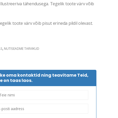
llustreeriva tähendusega. Tegelik toote värv võib
gelik toote värv võib pisut erineda pildil olevast.
AS
,
NUTISEADME TARVIKUD
tke oma kontaktid ning teavitame Teid,
e on taas laos.