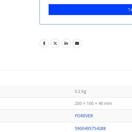
Te
0.2 kg
200 × 100 × 40 mm
FOREVER
5900495754288