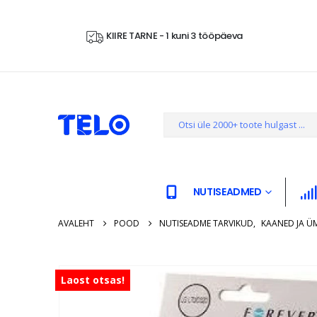
KIIRE TARNE - 1 kuni 3 tööpäeva
NUTISEADMED
AVALEHT
POOD
NUTISEADME TARVIKUD
,
KAANED JA Ü
Laost otsas!