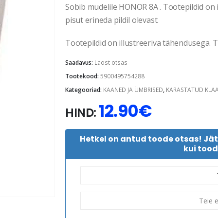
Sobib mudelile HONOR 8A . Tootepildid on i
pisut erineda pildil olevast.
Tootepildid on illustreeriva tähendusega. Te
Saadavus:
Laost otsas
Tootekood:
5900495754288
Kategooriad:
KAANED JA ÜMBRISED
,
KARASTATUD KLA
12.90
€
HIND:
Hetkel on antud toode otsas! Jä
kui tood