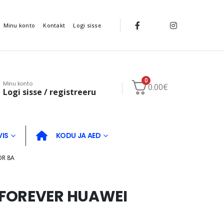
Minu konto
Kontakt
Logi sisse
0
Minu konto
0.00
€
Logi sisse / registreeru
VIS
KODU JA AED
OR 8A
FOREVER HUAWEI