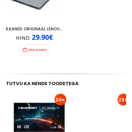
KAANED ORIGINAAL LENOVO TAB 4 10″, HALL
29.90
€
HIND:
LISA KORVI
TUTVU KA NENDE TOODETEGA
24
23