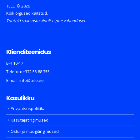
TELO © 2026
Kõik õigused kaitstud.
Tooteid saab osta ainult e-poe vahendusel.
Klienditeenidus
E-R 10-17
Telefon:
+372 55 88 755
E-mail:
info@telo.ee
Kasulikku
Privaatsuspoliitika
Kasutajatingimused
Ostu- ja müügitingimused