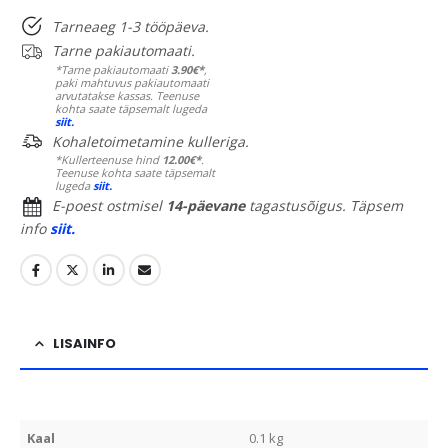
Tarneaeg 1-3 tööpäeva.
Tarne pakiautomaati.
*Tarne pakiautomaati
3.90€*
,
paki mahtuvus pakiautomaati
arvutatakse kassas. Teenuse
kohta saate täpsemalt lugeda
siit.
Kohaletoimetamine kulleriga.
*Kullerteenuse hind
12.00€*
.
Teenuse kohta saate täpsemalt
lugeda
siit.
E-poest ostmisel
14-päevane
tagastusõigus. Täpsem
info
siit.
LISAINFO
Kaal
0.1 kg