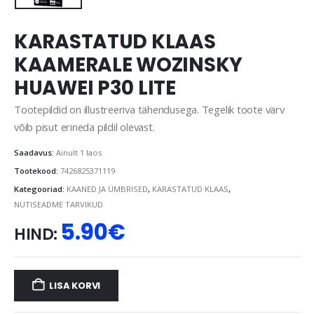
KARASTATUD KLAAS
KAAMERALE WOZINSKY
HUAWEI P30 LITE
Tootepildid on illustreeriva tähendusega. Tegelik toote värv
võib pisut erineda pildil olevast.
Saadavus:
Ainult 1 laos
Tootekood:
7426825371119
Kategooriad:
KAANED JA ÜMBRISED
,
KARASTATUD KLAAS
,
NUTISEADME TARVIKUD
5.90
€
HIND:
LISA KORVI