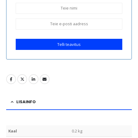
Telli teavitus
LISAINFO
Kaal
0.2 kg