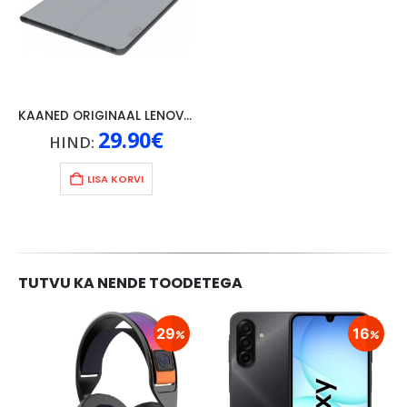
KAANED ORIGINAAL LENOVO TAB 4 10″, HALL
29.90
€
HIND:
LISA KORVI
TUTVU KA NENDE TOODETEGA
29
16