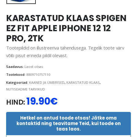
KARASTATUD KLAAS SPIGEN
EZ FIT APPLE IPHONE 12 12
PRO, 2TK
Tootepildid on illustreeriva tähendusega. Tegelik toote värv
võib pisut erineda pildil olevast.
Saadavus:
Laost otsas
Tootekood:
8809710757110
Kategooriad:
KAANED JA ÜMBRISED
,
KARASTATUD KLAAS
,
NUTISEADME TARVIKUD
19.90
€
HIND:
Hetkel on antud toode otsas! Jätke oma
kontaktid ning teavitame Teid, kui toode on
taas laos.