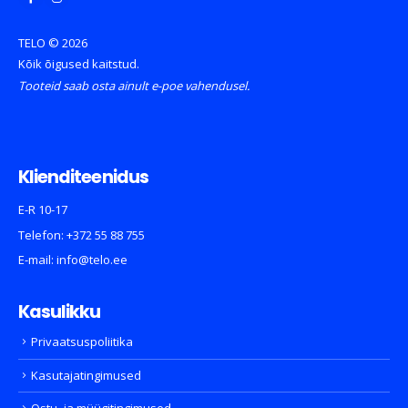
TELO © 2026
Kõik õigused kaitstud.
Tooteid saab osta ainult e-poe vahendusel.
Klienditeenidus
E-R 10-17
Telefon:
+372 55 88 755
E-mail:
info@telo.ee
Kasulikku
Privaatsuspoliitika
Kasutajatingimused