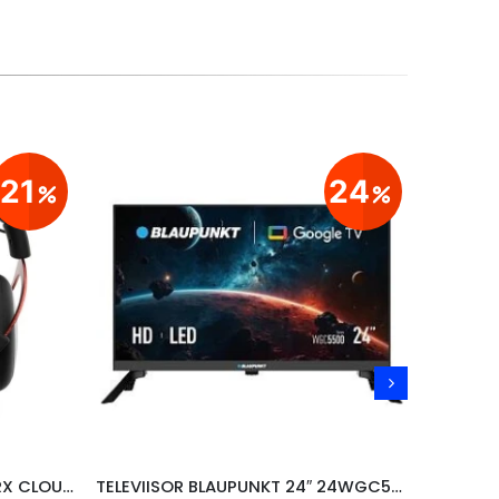
21
24
MÄNGURIKÕRVAKLAPID HYPERX CLOUD II, PUNANE
TELEVIISOR BLAUPUNKT 24″ 24WGC5500S, GOOGLE TV