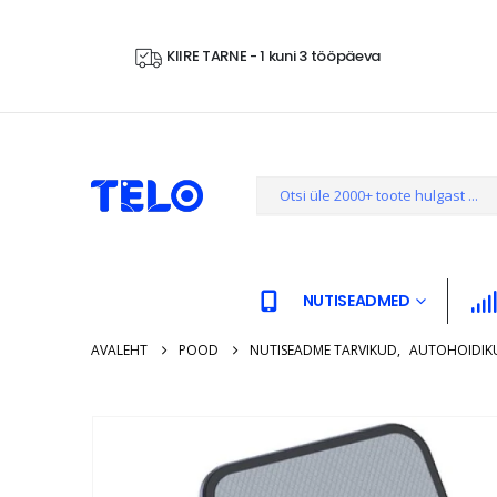
KIIRE TARNE - 1 kuni 3 tööpäeva
NUTISEADMED
AVALEHT
POOD
NUTISEADME TARVIKUD
,
AUTOHOIDIK