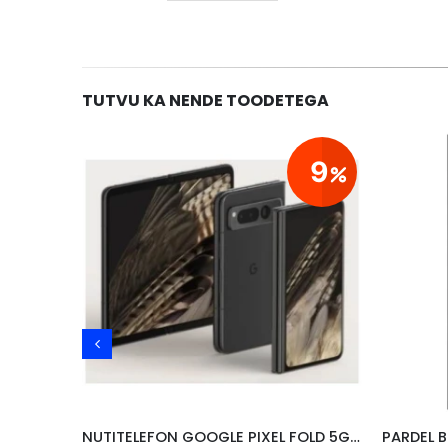
TUTVU KA NENDE TOODETEGA
29
9
KÕRVAKLAPID JLAB NIGHTFALL WIRELESS/ BLUETOOTH,PC/ SWITCH/PS, MUST
NUTITELEFON GOOGLE PIXEL FOLD 5G, 12GB/256GB, MUST