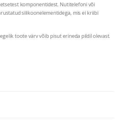
eetsetest komponentidest. Nutitelefoni või
arustatud silikoonelementidega, mis ei kriibi
gelik toote värv võib pisut erineda pildil olevast.