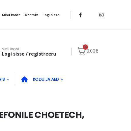
Minu konto
Kontakt
Logi sisse
0
Minu konto
0.00
€
Logi sisse / registreeru
VIS
KODU JA AED
EFONILE CHOETECH,