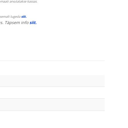
maati arvutatakse kassas.
psemalt lugeda
siit.
s. Täpsem info
siit.