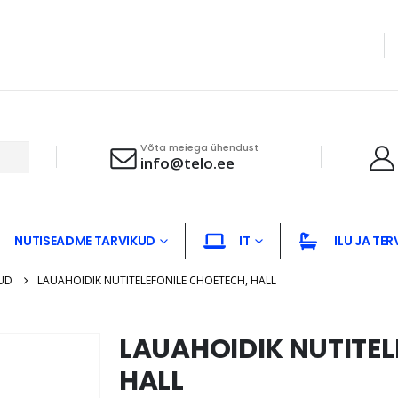
Võta meiega ühendust
info@telo.ee
NUTISEADME TARVIKUD
IT
ILU JA TER
UD
LAUAHOIDIK NUTITELEFONILE CHOETECH, HALL
LAUAHOIDIK NUTITEL
HALL