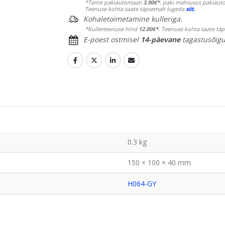
*Tarne pakiautomaati
3.90€*
, paki mahtuvus pakiauto
Teenuse kohta saate täpsemalt lugeda
siit.
Kohaletoimetamine kulleriga.
*Kullerteenuse hind
12.00€*
. Teenuse kohta saate tä
E-poest ostmisel
14-päevane
tagastusõigu
0.3 kg
150 × 100 × 40 mm
H064-GY