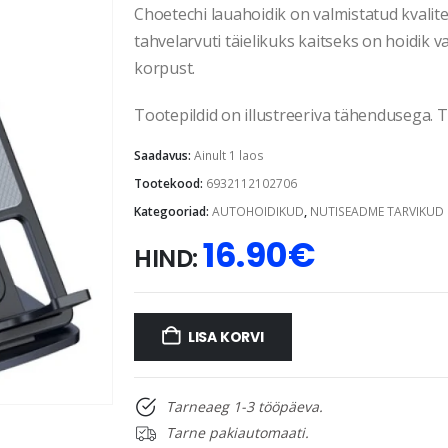
Choetechi lauahoidik on valmistatud kvalit
tahvelarvuti täielikuks kaitseks on hoidik v
korpust.
Tootepildid on illustreeriva tähendusega. Te
Saadavus:
Ainult 1 laos
Tootekood:
6932112102706
Kategooriad:
AUTOHOIDIKUD
,
NUTISEADME TARVIKUD
16.90
€
HIND:
LISA KORVI
Tarneaeg 1-3 tööpäeva.
Tarne pakiautomaati.