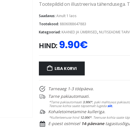
Tootepildid on illustreeriva tähendusega. Te
Saadavus:
Ainult 1 laos
Tootekood:
8806088647883
Kategooriad:
KAANED JA ÜMBRISED
,
NUTISEADME TARV
9.90
€
HIND:
LISA KORVI
Tarneaeg 1-3 tööpäeva.
Tarne pakiautomaati.
*Tarne pakiautomaati
3.90€*
, paki mahtuvus pakiauto
Teenuse kohta saate täpsemalt lugeda
siit.
Kohaletoimetamine kulleriga.
*Kullerteenuse hind
12.00€*
. Teenuse kohta saate tä
E-poest ostmisel
14-päevane
tagastusõigu