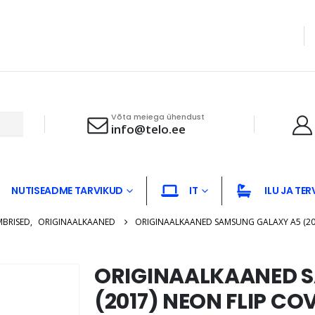
Võta meiega ühendust
info@telo.ee
NUTISEADME TARVIKUD
IT
ILU JA TER
MBRISED
,
ORIGINAALKAANED
ORIGINAALKAANED SAMSUNG GALAXY A5 (201
ORIGINAALKAANED 
(2017) NEON FLIP CO