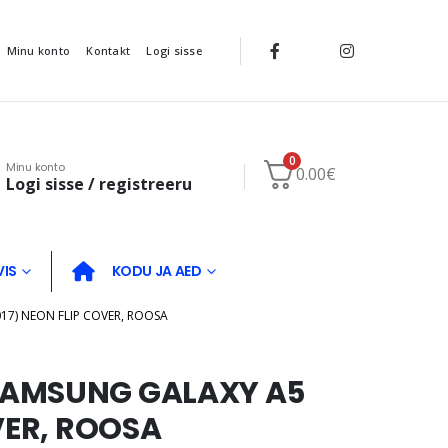
Minu konto
Kontakt
Logi sisse
0
Minu konto
0.00
€
Logi sisse / registreeru
VIS
KODU JA AED
7) NEON FLIP COVER, ROOSA
SAMSUNG GALAXY A5
VER, ROOSA