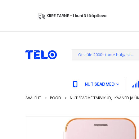
KIIRE TARNE - 1 kuni 3 tööpäeva
NUTISEADMED
AVALEHT
POOD
NUTISEADME TARVIKUD
,
KAANED JA Ü