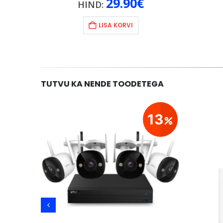
29.90
€
HIND:
LISA KORVI
TUTVU KA NENDE TOODETEGA
23
13