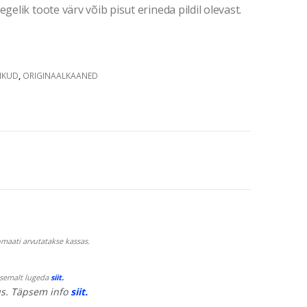
gelik toote värv võib pisut erineda pildil olevast.
IKUD
,
ORIGINAALKAANED
maati arvutatakse kassas.
psemalt lugeda
siit.
s. Täpsem info
siit.