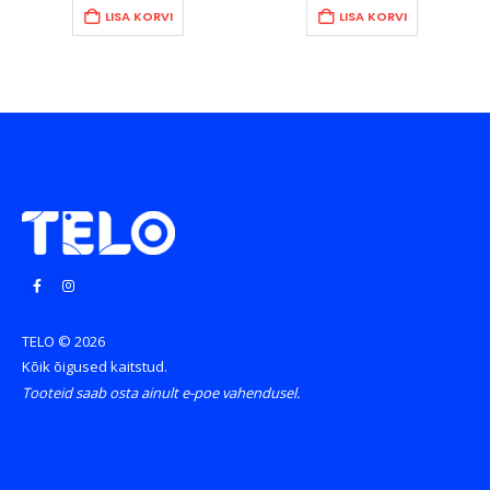
49.90€.
34.90€.
26.90€.
99.90€.
88
LISA KORVI
LISA KORVI
TELO © 2026
Kõik õigused kaitstud.
Tooteid saab osta ainult e-poe vahendusel.