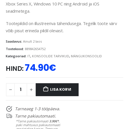
Xbox Series X, Windows 10 PC ning Android ja iOS
seadmetega.
Tootepildid on illustreeriva tähendusega. Tegelik toote värv
võib pisut erineda pildil olevast.
Saadavus:
Ainult 2 laos
Tootekood:
889842654752
Kategooriad:
IT
,
KONSOOLIDE TARVIKUD
,
MÄNGUKONSOOLID
74.90
€
HIND:
LISA KORVI
Tarneaeg 1-3 tööpäeva.
Tarne pakiautomaati.
*Tarne pakiautomaati
3.90€*
,
paki mahtuvus pakiautomaati
arvutatakse kassas. Teenuse