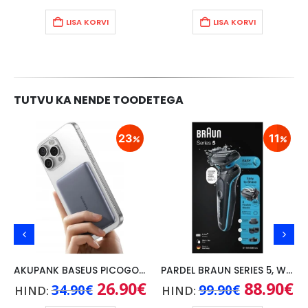
LISA KORVI
LISA KORVI
TUTVU KA NENDE TOODETEGA
23
11
AKUPANK BASEUS PICOGO AM41 5000mAh, 20W, KAABEL USB-C 60W/30CM, HALL
PARDEL BRAUN SERIES 5, WET/DRY, MUST
Praegune
Algne
26.90
€
Praegune
Algne
88.90
€
Pr
34.90
€
99.90
€
HIND:
HIND:
hind
hind
hind
hind
hi
on:
oli:
on:
oli:
on