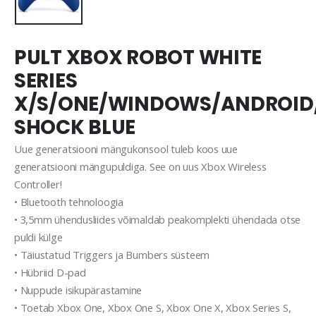
PULT XBOX ROBOT WHITE
SERIES
X/S/ONE/WINDOWS/ANDROID/
SHOCK BLUE
Uue generatsiooni mängukonsool tuleb koos uue
generatsiooni mängupuldiga. See on uus Xbox Wireless
Controller!
• Bluetooth tehnoloogia
• 3,5mm ühendusliides võimaldab peakomplekti ühendada otse
puldi külge
• Täiustatud Triggers ja Bumbers süsteem
• Hübriid D-pad
• Nuppude isikupärastamine
• Toetab Xbox One, Xbox One S, Xbox One X, Xbox Series S,