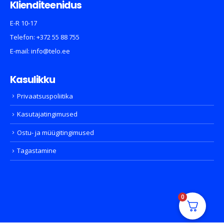
Klienditeenidus
E-R 10-17
Telefon:
+372 55 88 755
E-mail:
info@telo.ee
Kasulikku
Privaatsuspoliitika
Kasutajatingimused
Ostu- ja müügitingimused
Tagastamine
0