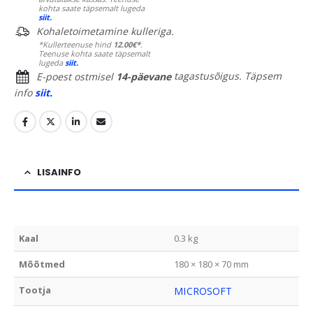
kohta saate täpsemalt lugeda
siit.
Kohaletoimetamine kulleriga.
*Kullerteenuse hind
12.00€*
.
Teenuse kohta saate täpsemalt
lugeda
siit.
E-poest ostmisel
14-päevane
tagastusõigus. Täpsem
info
siit.
LISAINFO
Kaal
0.3 kg
Mõõtmed
180 × 180 × 70 mm
Tootja
MICROSOFT