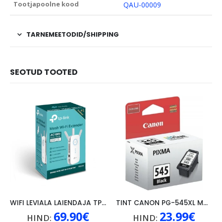
Tootjapoolne kood
QAU-00009
TARNEMEETODID/SHIPPING
SEOTUD TOOTED
WIFI LEVIALA LAIENDAJA TP-LINK RE550, AC1900
TINT CANON PG-545XL MUST
69.90
€
23.99
€
HIND:
HIND: