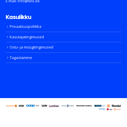
E-mail:
info@telo.ee
Kasulikku
Privaatsuspoliitika
Kasutajatingimused
Ostu- ja müügitingimused
Tagastamine