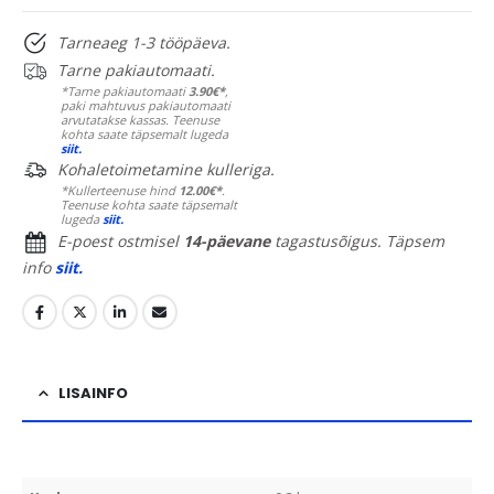
Tarneaeg 1-3 tööpäeva.
Tarne pakiautomaati.
*Tarne pakiautomaati
3.90€*
,
paki mahtuvus pakiautomaati
arvutatakse kassas. Teenuse
kohta saate täpsemalt lugeda
siit.
Kohaletoimetamine kulleriga.
*Kullerteenuse hind
12.00€*
.
Teenuse kohta saate täpsemalt
lugeda
siit.
E-poest ostmisel
14-päevane
tagastusõigus. Täpsem
info
siit.
LISAINFO