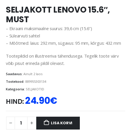
SELJAKOTT LENOVO 15.6″,
MUST
– Ekraani maksimaalne suurus: 39,6 cm (15.6″)
– Sülearvuti sahtel
– Mõõtmed: laius: 292 mm, sügavus: 95 mm, kõrgus: 432 mm
Tootepildid on illustreeriva tähendusega. Tegelik toote värv
võib pisut erineda pildil olevast.
Saadavus:
Ainult 2 laos
Tootekood:
889955303134
Kategooria:
SELJAKOTID
24.90
€
HIND:
LISA KORVI