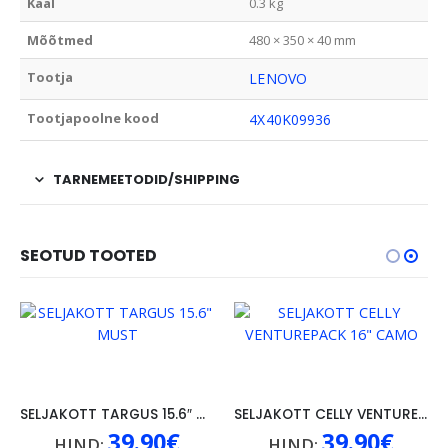
Kaal
0.3 kg
Mõõtmed
480 × 350 × 40 mm
Tootja
LENOVO
Tootjapoolne kood
4X40K09936
TARNEMEETODID/SHIPPING
SEOTUD TOOTED
SELJAKOTT TARGUS 15.6″ MUST
SELJAKOTT CELLY VENTUREPACK 16″ CAMO
39.90
€
39.90
€
HIND:
HIND: