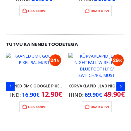
LISA KORVI
LISA KORVI
TUTVU KA NENDE TOODETEGA
24
29
KAANED 3MK GOOGLE PIXEL 9A, MUST
KÕRVAKLAPID JLAB NIGHTFALL WIRELESS/ BLUETOOTH,PC/ SWITCH/PS, MUST
ne
Algne
12.90
€
Praegune
Algne
49.90
€
Pr
16.90
€
69.90
€
HIND:
HIND:
hind
hind
hind
hi
une
oli:
on:
oli:
on
00€.
16.90€.
12.90€.
69.90€.
49
LISA KORVI
LISA KORVI
€.