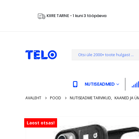
KIIRE TARNE - 1 kuni 3 tööpäeva
NUTISEADMED
AVALEHT
POOD
NUTISEADME TARVIKUD
,
KAANED JA Ü
Laost otsas!