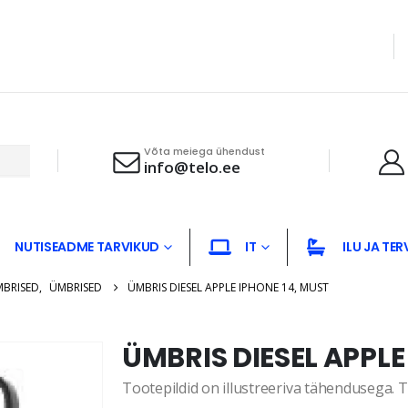
Võta meiega ühendust
info@telo.ee
NUTISEADME TARVIKUD
IT
ILU JA TER
MBRISED
,
ÜMBRISED
ÜMBRIS DIESEL APPLE IPHONE 14, MUST
ÜMBRIS DIESEL APPLE
Tootepildid on illustreeriva tähendusega. Te