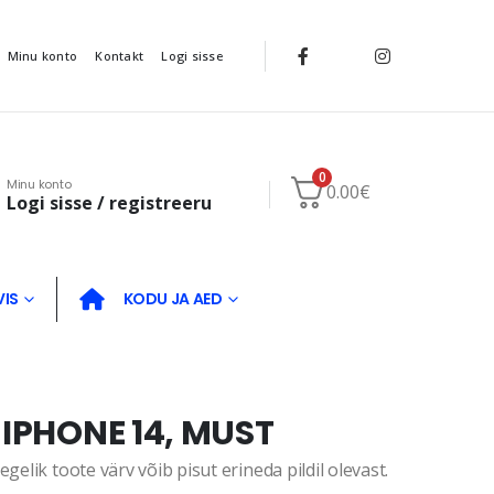
Minu konto
Kontakt
Logi sisse
0
Minu konto
0.00
€
Logi sisse / registreeru
VIS
KODU JA AED
 IPHONE 14, MUST
gelik toote värv võib pisut erineda pildil olevast.