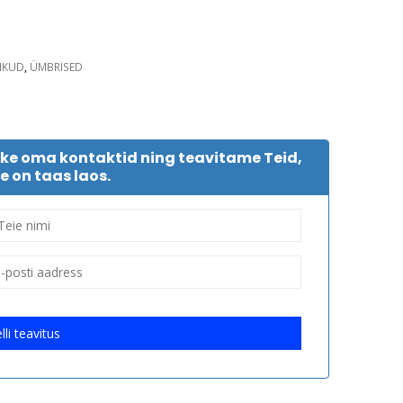
IKUD
,
ÜMBRISED
tke oma kontaktid ning teavitame Teid,
e on taas laos.
lli teavitus