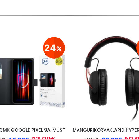
24
3MK GOOGLE PIXEL 9A, MUST
Algne
Praegune
Algn