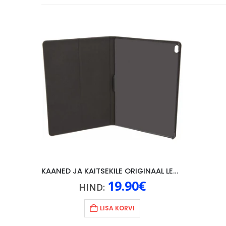
KAANED JA KAITSEKILE ORIGINAAL LENOVO P10, MUST
19.90
€
HIND:
LISA KORVI