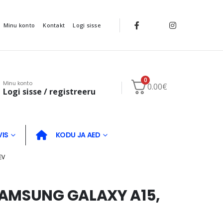
Minu konto
Kontakt
Logi sisse
0
Minu konto
0.00
€
Logi sisse / registreeru
VIS
KODU JA AED
EV
SAMSUNG GALAXY A15,