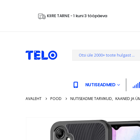
KIIRE TARNE - 1 kuni 3 tööpäeva
NUTISEADMED
AVALEHT
POOD
NUTISEADME TARVIKUD
,
KAANED JA Ü