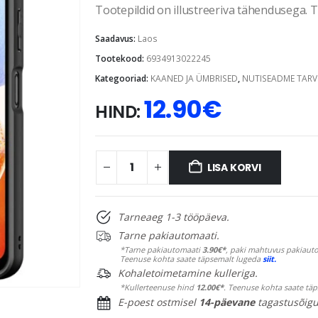
Tootepildid on illustreeriva tähendusega. Te
Saadavus:
Laos
Tootekood:
6934913022245
Kategooriad:
KAANED JA ÜMBRISED
,
NUTISEADME TARV
12.90
€
HIND:
LISA KORVI
Tarneaeg 1-3 tööpäeva.
Tarne pakiautomaati.
*Tarne pakiautomaati
3.90€*
, paki mahtuvus pakiauto
Teenuse kohta saate täpsemalt lugeda
siit.
Kohaletoimetamine kulleriga.
*Kullerteenuse hind
12.00€*
. Teenuse kohta saate tä
E-poest ostmisel
14-päevane
tagastusõigu