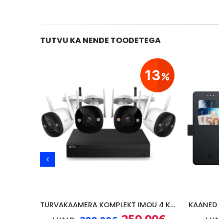
TUTVU KA NENDE TOODETEGA
20
13
NUTITELEFON NOTHING PHONE 1, 8GB/128GB, ORANGE
TURVAKAAMERA KOMPLEKT IMOU 4 KAAMERAT, SALVESTAJA, FHD
KAANED 
Praegune
Algne
Praegune