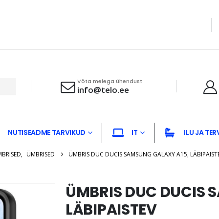
Võta meiega ühendust
info@telo.ee
NUTISEADME TARVIKUD
IT
ILU JA TER
MBRISED
,
ÜMBRISED
ÜMBRIS DUC DUCIS SAMSUNG GALAXY A15, LÄBIPAIST
ÜMBRIS DUC DUCIS 
LÄBIPAISTEV