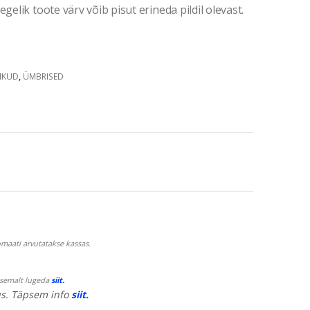
gelik toote värv võib pisut erineda pildil olevast.
IKUD
,
ÜMBRISED
maati arvutatakse kassas.
psemalt lugeda
siit.
s. Täpsem info
siit.