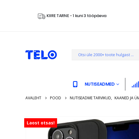
KIIRE TARNE - 1 kuni 3 tööpäeva
NUTISEADMED
AVALEHT
POOD
NUTISEADME TARVIKUD
,
KAANED JA Ü
Laost otsas!