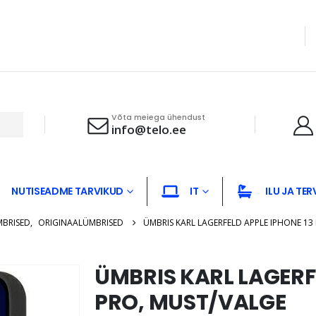
Võta meiega ühendust
info@telo.ee
NUTISEADME TARVIKUD
IT
ILU JA TER
MBRISED
,
ORIGINAALÜMBRISED
ÜMBRIS KARL LAGERFELD APPLE IPHONE 13
ÜMBRIS KARL LAGERF
PRO, MUST/VALGE