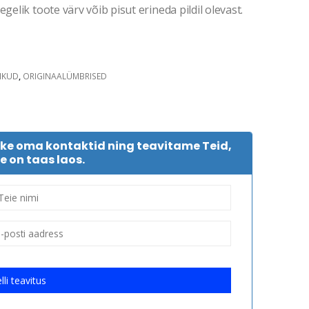
gelik toote värv võib pisut erineda pildil olevast.
IKUD
,
ORIGINAALÜMBRISED
tke oma kontaktid ning teavitame Teid,
e on taas laos.
lli teavitus