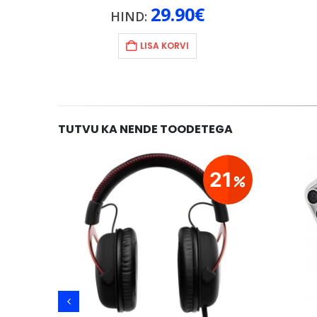
29.90
€
HIND:
LISA KORVI
TUTVU KA NENDE TOODETEGA
20
21