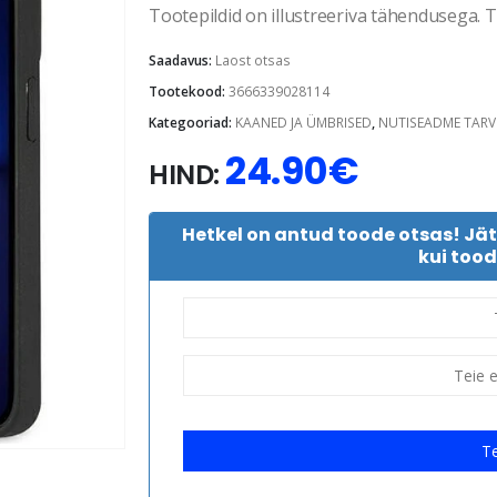
Tootepildid on illustreeriva tähendusega. Te
Saadavus:
Laost otsas
Tootekood:
3666339028114
Kategooriad:
KAANED JA ÜMBRISED
,
NUTISEADME TARV
24.90
€
HIND:
Hetkel on antud toode otsas! Jä
kui tood
Te