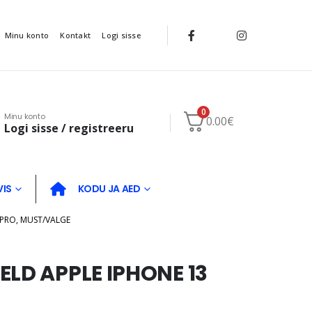
Minu konto
Kontakt
Logi sisse
0
Minu konto
0.00
€
Logi sisse / registreeru
VIS
KODU JA AED
 PRO, MUST/VALGE
ELD APPLE IPHONE 13