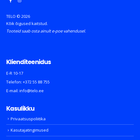
TELO © 2026
Kõik õigused kaitstud.
Tooteid saab osta ainult e-poe vahendusel.
Klienditeenidus
E-R 10-17
Telefon:
+372 55 88 755
E-mail:
info@telo.ee
Kasulikku
Privaatsuspoliitika
Kasutajatingimused