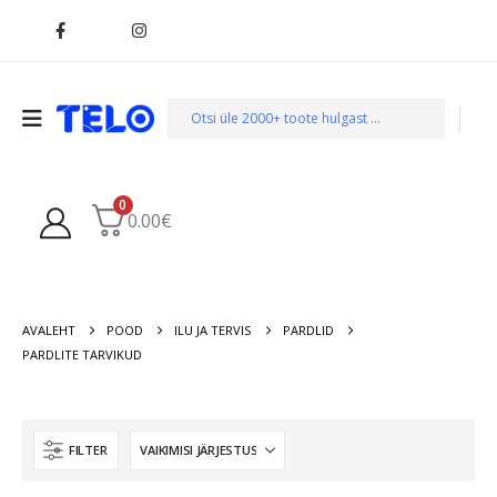
0
0.00
€
AVALEHT
POOD
ILU JA TERVIS
PARDLID
PARDLITE TARVIKUD
FILTER