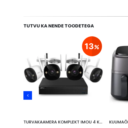
TUTVU KA NENDE TOODETEGA
20
13
ÜMBRIS SPIGEN APPLE IPHONE 17 AIR, ROHELINE
TURVAKAAMERA KOMPLEKT IMOU 4 KAAMERAT, SALVESTAJA, FHD