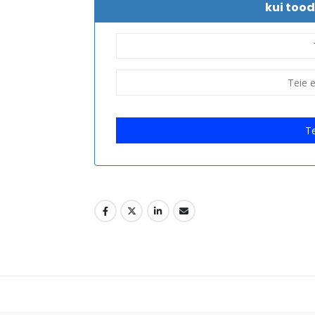
kui tood
Te