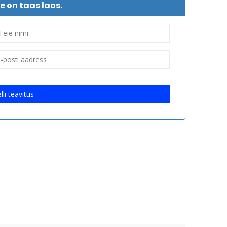
e on taas laos.
lli teavitus