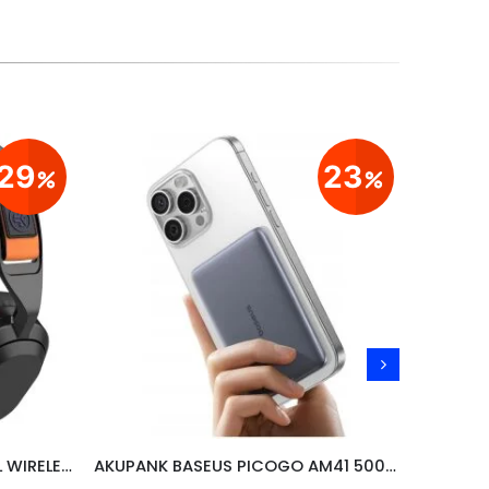
29
23
KÕRVAKLAPID JLAB NIGHTFALL WIRELESS/ BLUETOOTH,PC/ SWITCH/PS, MUST
AKUPANK BASEUS PICOGO AM41 5000mAh, 20W, KAABEL USB-C 60W/30CM, HALL