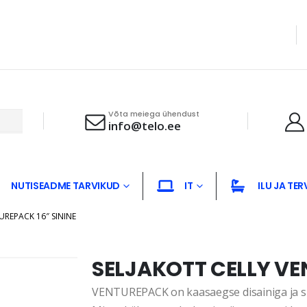
Võta meiega ühendust
info@telo.ee
NUTISEADME TARVIKUD
IT
ILU JA TER
UREPACK 16″ SININE
SELJAKOTT CELLY VE
VENTUREPACK on kaasaegse disainiga ja s