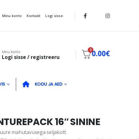
Minu konto
Kontakt
Logi sisse
0
0.00
€
Minu konto
Logi sisse / registreeru
VIS
KODU JA AED
NTUREPACK 16″ SININE
uure mahutavusega seljakott.