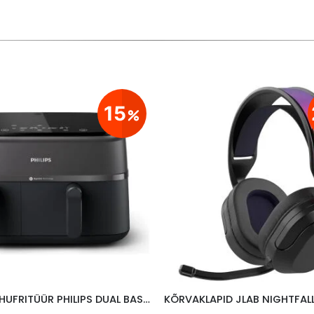
15
KUUMAÕHUFRITÜÜR PHILIPS DUAL BASKET 9L, MUST