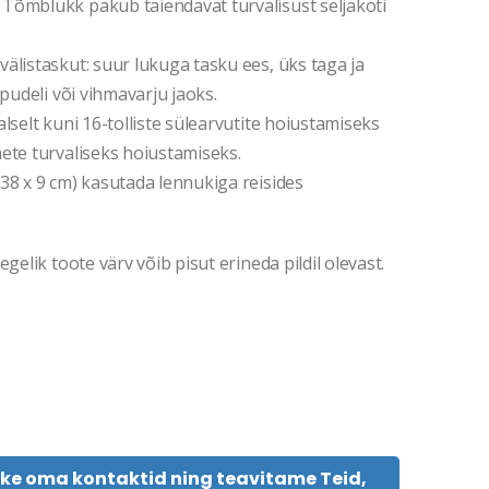
Tõmblukk pakub täiendavat turvalisust seljakoti
älistaskut: suur lukuga tasku ees, üks taga ja
pudeli või vihmavarju jaoks.
lselt kuni 16-tolliste sülearvutite hoiustamiseks
ete turvaliseks hoiustamiseks.
38 x 9 cm) kasutada lennukiga reisides
gelik toote värv võib pisut erineda pildil olevast.
tke oma kontaktid ning teavitame Teid,